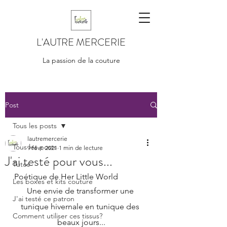
L'AUTRE MERCERIE
La passion de la couture
Post
Tous les posts
lautremercerie
Tous les posts
9 févr. 2021
1 min de lecture
J'ai testé pour vous...
Tutos
Poétique de Her Little World
Les boxes et kits couture
Une envie de transformer une 
J'ai testé ce patron
tunique hivernale en tunique des 
Comment utiliser ces tissus?
beaux jours...