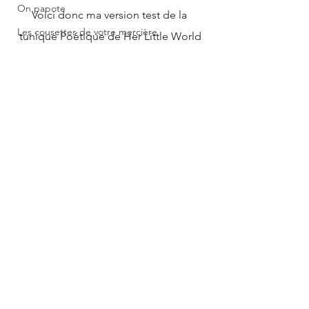
On papote
Voici donc ma version test de la 
Les cousettes de votre mercière
tunique Poétique de Her Little World