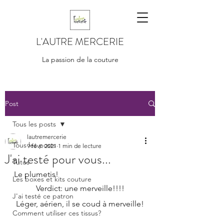
L'AUTRE MERCERIE
La passion de la couture
Post
Tous les posts
lautremercerie
Tous les posts
9 févr. 2021
1 min de lecture
J'ai testé pour vous...
Tutos
Le plumetis!
Les boxes et kits couture
Verdict: une merveille!!!!
J'ai testé ce patron
Léger, aérien, il se coud à merveille!
Comment utiliser ces tissus?