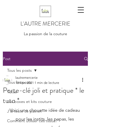
L'AUTRE MERCERIE
La passion de la couture
Post
Tous les posts
lautremercerie
Tous les posts
13 févr. 2021
1 min de lecture
Porte-clé joli et pratique * le
Tutos
tuto *
Les boxes et kits couture
Voici une chouette idée de cadeau 
J'ai testé ce patron
pour les instits, les papas, les 
Comment utiliser ces tissus?