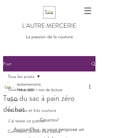
L'AUTRE MERCERIE
La passion de la couture
Post
Tous les posts
lautremercerie
Tous les posts
9 févr. 2021
1 min de lecture
Tuto du sac à pain zéro
Tutos
déchet
Les boxes et kits couture
Coucou!
J'ai testé ce patron
Aujourd'hui, je vous propose un 
Comment utiliser ces tissus?