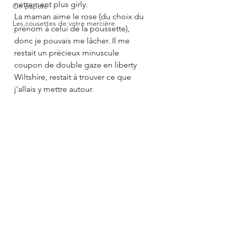
nettement plus girly.
On papote
La maman aime le rose (du choix du 
Les cousettes de votre mercière
prénom à celui de la poussette), 
donc je pouvais me lâcher. Il me 
restait un précieux minuscule 
coupon de double gaze en liberty 
Wiltshire, restait à trouver ce que 
j'allais y mettre autour. 