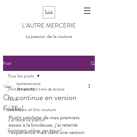
L'AUTRE MERCERIE
La passion de la couture
Post
Tous les posts
lautremercerie
Tous les posts
28 mars 2023
3 min de lecture
On continue en version
Tutos
fiiiilllle!
Les boxes et kits couture
Plutôt satisfaite de mes premiers 
J'ai testé ce patron
essais à la brodeuse, j'ai retenté 
Comment utiliser ces tissus?
l'expérience mais dans une version 