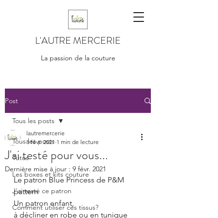
L'AUTRE MERCERIE
La passion de la couture
Post
Tous les posts
lautremercerie
Tous les posts
8 févr. 2021
1 min de lecture
J'ai testé pour vous...
Tutos
Dernière mise à jour :
9 févr. 2021
Les boxes et kits couture
Le patron Blue Princess de P&M 
J'ai testé ce patron
pattern
Un patron enfant,
Comment utiliser ces tissus?
à décliner en robe ou en tunique