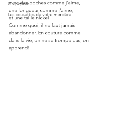
avec des poches comme j'aime, 
On papote
une longueur comme j'aime,
Les cousettes de votre mercière
et une taille nickel!
Comme quoi, il ne faut jamais 
abandonner. En couture comme 
dans la vie, on ne se trompe pas, on 
apprend! 