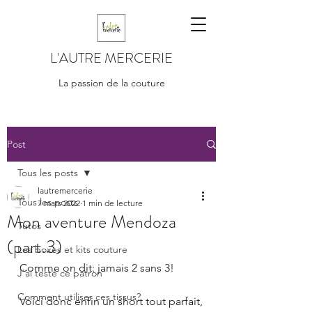
L'AUTRE MERCERIE
La passion de la couture
Post
Tous les posts
lautremercerie
Tous les posts
7 mars 2022
1 min de lecture
Mon aventure Mendoza
Tutos
(part.3)
Les boxes et kits couture
Comme on dit: jamais 2 sans 3!
J'ai testé ce patron
Comment utiliser ces tissus?
Voici donc enfin un short tout parfait,